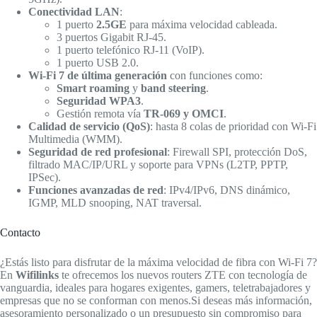
Conectividad LAN
:
1 puerto
2.5GE
para máxima velocidad cableada.
3 puertos Gigabit RJ-45.
1 puerto telefónico RJ-11 (VoIP).
1 puerto USB 2.0.
Wi-Fi 7 de última generación
con funciones como:
Smart roaming
y
band steering
.
Seguridad WPA3
.
Gestión remota vía
TR-069 y OMCI
.
Calidad de servicio (QoS)
: hasta 8 colas de prioridad con Wi-Fi
Multimedia (WMM).
Seguridad de red profesional
: Firewall SPI, protección DoS,
filtrado MAC/IP/URL y soporte para VPNs (L2TP, PPTP,
IPSec).
Funciones avanzadas de red
: IPv4/IPv6, DNS dinámico,
IGMP, MLD snooping, NAT traversal.
Contacto
¿Estás listo para disfrutar de la máxima velocidad de fibra con Wi-Fi 7?
En
Wifilinks
te ofrecemos los nuevos routers ZTE con tecnología de
vanguardia, ideales para hogares exigentes, gamers, teletrabajadores y
empresas que no se conforman con menos.Si deseas más información,
asesoramiento personalizado o un presupuesto sin compromiso para