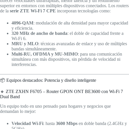
ofrecer velocidades ultrarrápidas, menor latencia y un rendimiento
superior en entornos con múltiples dispositivos conectados. Los routers
de la
serie ZTE Wi-Fi 7 CPE
incorporan tecnologías como:
4096-QAM
: modulación de alta densidad para mayor capacidad
y eficiencia.
320 MHz de ancho de banda
: el doble de capacidad frente a
Wi-Fi 6.
MRU y MLO
: técnicas avanzadas de enlace y uso de múltiples
bandas simultáneamente.
Multi-RU, OFDMA y MU-MIMO
: para una comunicación
simultánea con más dispositivos, sin pérdida de velocidad ni
interferencias.
📦 Equipos destacados: Potencia y diseño inteligente
🔹 ZTE ZXHN F6705 – Router GPON ONT BE3600 con Wi-Fi 7
Dual Band
Un equipo todo en uno pensado para hogares y negocios que
demandan lo mejor:
Velocidad Wi-Fi
: hasta
3600 Mbps
en doble banda (2.4GHz y
5GHz).