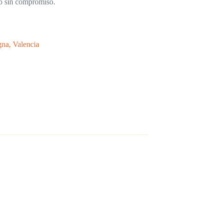
to sin compromiso.
gna, Valencia