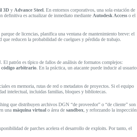
il 3D
y
Advance Steel
. En entornos corporativos, una sola estación de
ón definitiva es actualizar de inmediato mediante
Autodesk Access
o el
n parque de licencias, planifica una ventana de mantenimiento breve: el
ad que reducen la probabilidad de cuelgues y pérdida de trabajo.
N
. El patrón es típico de fallos de análisis de formatos complejos:
 código arbitrario
. En la práctica, un atacante puede inducir al usuario
ciales en memoria, rutas de red o metadatos de proyectos. Si el equipo
ad intelectual, incluidas familias, bloques y bibliotecas.
phishing que distribuyen archivos DGN “de proveedor” o “de cliente” son
 en una
máquina virtual
o área de
sandbox
, y reforzando la inspección
onibilidad de parches acelera el desarrollo de exploits. Por tanto, el