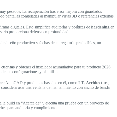
 muy pesados. La recuperación tras error mejora con guardados
do pantallas congeladas al manipular vistas 3D o referencias externas.
irmas digitales. Esto simplifica auditorías y políticas de
hardening
en
esario proporciona defensa en profundidad.
 de diseño productivo y fechas de entrega más predecibles, un
e cuentas
y obtener el instalador acumulativo para tu producto 2026.
e tus configuraciones y plantillas.
 cubre AutoCAD y productos basados en él, como
LT
,
Architecture
,
s, considera usar una ventana de mantenimiento con ancho de banda
eba la build en “Acerca de” y ejecuta una prueba con un proyecto de
rches para auditoría y cumplimiento.