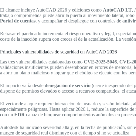
El alcance incluye AutoCAD 2026 y ediciones como
AutoCAD LT
,
trabajo comprometida puede abrir la puerta al movimiento lateral, robo 
Portal de cuentas
, y acompañar el despliegue con controles de
antivi
Retrasar el parcheado incrementa el riesgo operativo y legal, especialm
coste de la inacción supera con creces el de la actualización. La versió
Principales vulnerabilidades de seguridad en AutoCAD 2026
Las tres vulnerabilidades catalogadas como
CVE-2025-5046
,
CVE-20
validaciones insuficientes pueden desembocar en errores de memoria, lec
a abrir un plano malicioso y lograr que el código se ejecute con los 
El impacto varía desde
denegación de servicio
(cierre inesperado del 
dispone de permisos elevados o acceso a recursos compartidos, el ataca
El vector de ataque requiere interacción del usuario y sesión iniciada,
especialmente peligrosas. Hasta aplicar 2026.1, reduce la superficie d
con un
EDR
capaz de bloquear comportamientos anómalos en procesos
Autodesk ha indicado severidad alta y, en la fecha de publicación, sin e
margen de seguridad real disminuye con el tiempo si no se actualiza.