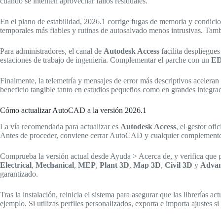
cuando se intenten aprovechar fallos residuales.
En el plano de estabilidad, 2026.1 corrige fugas de memoria y condicio
temporales más fiables y rutinas de autosalvado menos intrusivas. Tambi
Para administradores, el canal de
Autodesk Access
facilita despliegues
estaciones de trabajo de ingeniería. Complementar el parche con un
E
Finalmente, la telemetría y mensajes de error más descriptivos acelera
beneficio tangible tanto en estudios pequeños como en grandes integra
Cómo actualizar AutoCAD a la versión 2026.1
La vía recomendada para actualizar es
Autodesk Access
, el gestor of
Antes de proceder, conviene cerrar AutoCAD y cualquier complemento, d
Comprueba la versión actual desde Ayuda > Acerca de, y verifica que
Electrical
,
Mechanical
,
MEP
,
Plant 3D
,
Map 3D
,
Civil 3D
y
Advan
garantizado.
Tras la instalación, reinicia el sistema para asegurar que las librerí
ejemplo. Si utilizas perfiles personalizados, exporta e importa ajustes 