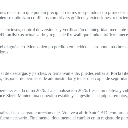
nes de carrera que podían precipitar cierres inesperados con proyectos
én se optimizan conflictos con drivers gráficos y extensiones, reducien
 silenciosos, control de versiones y verificación de integridad mediante f
DR
,
antivirus
actualizado y reglas de
firewall
que limiten tráfico innec
n el diagnóstico. Menos tiempo perdido en incidencias supone más horas
doras.
icial de descargas y parches. Alternativamente, puedes entrar al
Portal d
isponer de permisos de administrador y tener una copia de seguridad d
 perteneces a la rama 2026. La actualización 2026.1 es acumulativa y
ce Steel
. Mantén una conexión estable y, si gestionas equipos remoto
as actualizadas se cargan correctamente. Vuelve a abrir AutoCAD, compru
si fuera necesario. Finalmente, documenta el cambio en tu registro de pa