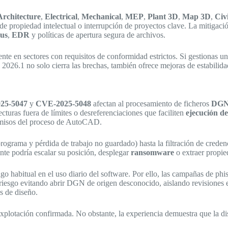
Architecture
,
Electrical
,
Mechanical
,
MEP
,
Plant 3D
,
Map 3D
,
Civ
de propiedad intelectual o interrupción de proyectos clave. La mitigaci
rus
,
EDR
y políticas de apertura segura de archivos.
ente en sectores con requisitos de conformidad estrictos. Si gestionas u
n 2026.1 no solo cierra las brechas, también ofrece mejoras de estabilid
25-5047
y
CVE-2025-5048
afectan al procesamiento de ficheros
DG
turas fuera de límites o desreferenciaciones que faciliten
ejecución de
permisos del proceso de AutoCAD.
programa y pérdida de trabajo no guardado) hasta la filtración de creden
nte podría escalar su posición, desplegar
ransomware
o extraer propied
 algo habitual en el uso diario del software. Por ello, las campañas de 
e riesgo evitando abrir DGN de origen desconocido, aislando revisiones
 de diseño.
xplotación confirmada. No obstante, la experiencia demuestra que la disp