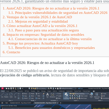
versión 2026.1, garantizando un entorno más seguro y estable para usu
1.
AutoCAD 2026: Riesgos de no actualizar a la versión 2026.1
1.1.
Principales vulnerabilidades de seguridad en AutoCAD 2026
2.
Ventajas de la versión 2026.1 de AutoCAD
2.1.
Mejoras en seguridad y estabilidad
3.
Cómo actualizar AutoCAD a la versión 2026.1
3.1.
Paso a paso para una actualización segura
4.
Impacto en empresas: Seguridad de datos sensibles
4.1.
Consecuencias de no actualizar a la última versión
5.
Protege tus proyectos: Actualiza AutoCAD hoy
5.1.
Beneficios para usuarios domésticos y empresariales
6.
Contacto
AutoCAD 2026: Riesgos de no actualizar a la versión 2026.1
El 22/08/2025 se publicó un aviso de seguridad de importancia alta so
ejecución de código arbitrario
, lectura de datos sensibles y bloqueo 