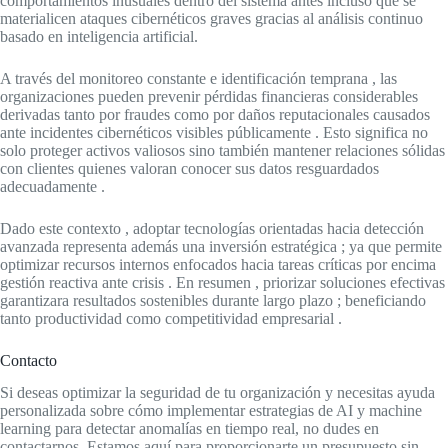
comportamientos inusuales dentro del sistema antes incluso que se
materialicen ataques cibernéticos graves gracias al análisis continuo
basado en inteligencia artificial.
A través del monitoreo constante e identificación temprana , las
organizaciones pueden prevenir pérdidas financieras considerables
derivadas tanto por fraudes como por daños reputacionales causados
ante incidentes cibernéticos visibles públicamente . Esto significa no
solo proteger activos valiosos sino también mantener relaciones sólidas
con clientes quienes valoran conocer sus datos resguardados
adecuadamente .
Dado este contexto , adoptar tecnologías orientadas hacia detección
avanzada representa además una inversión estratégica ; ya que permite
optimizar recursos internos enfocados hacia tareas críticas por encima
gestión reactiva ante crisis . En resumen , priorizar soluciones efectivas
garantizara resultados sostenibles durante largo plazo ; beneficiando
tanto productividad como competitividad empresarial .
Contacto
Si deseas optimizar la seguridad de tu organización y necesitas ayuda
personalizada sobre cómo implementar estrategias de AI y machine
learning para detectar anomalías en tiempo real, no dudes en
contactarnos. Estamos aquí para proporcionarte un presupuesto sin