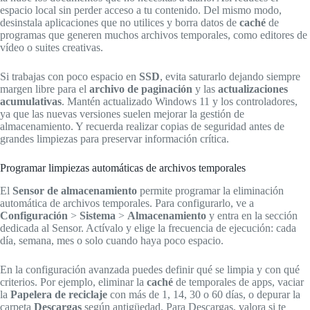
espacio local sin perder acceso a tu contenido. Del mismo modo,
desinstala aplicaciones que no utilices y borra datos de
caché
de
programas que generen muchos archivos temporales, como editores de
vídeo o suites creativas.
Si trabajas con poco espacio en
SSD
, evita saturarlo dejando siempre
margen libre para el
archivo de paginación
y las
actualizaciones
acumulativas
. Mantén actualizado Windows 11 y los controladores,
ya que las nuevas versiones suelen mejorar la gestión de
almacenamiento. Y recuerda realizar copias de seguridad antes de
grandes limpiezas para preservar información crítica.
Programar limpiezas automáticas de archivos temporales
El
Sensor de almacenamiento
permite programar la eliminación
automática de archivos temporales. Para configurarlo, ve a
Configuración
>
Sistema
>
Almacenamiento
y entra en la sección
dedicada al Sensor. Actívalo y elige la frecuencia de ejecución: cada
día, semana, mes o solo cuando haya poco espacio.
En la configuración avanzada puedes definir qué se limpia y con qué
criterios. Por ejemplo, eliminar la
caché
de temporales de apps, vaciar
la
Papelera de reciclaje
con más de 1, 14, 30 o 60 días, o depurar la
carpeta
Descargas
según antigüedad. Para Descargas, valora si te