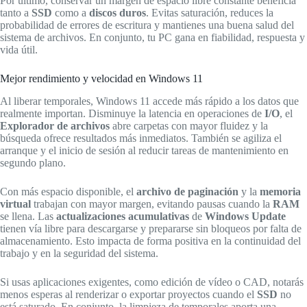
Por último, conservar un margen de espacio libre constante beneficia
tanto a
SSD
como a
discos duros
. Evitas saturación, reduces la
probabilidad de errores de escritura y mantienes una buena salud del
sistema de archivos. En conjunto, tu PC gana en fiabilidad, respuesta y
vida útil.
Mejor rendimiento y velocidad en Windows 11
Al liberar temporales, Windows 11 accede más rápido a los datos que
realmente importan. Disminuye la latencia en operaciones de
I/O
, el
Explorador de archivos
abre carpetas con mayor fluidez y la
búsqueda ofrece resultados más inmediatos. También se agiliza el
arranque y el inicio de sesión al reducir tareas de mantenimiento en
segundo plano.
Con más espacio disponible, el
archivo de paginación
y la
memoria
virtual
trabajan con mayor margen, evitando pausas cuando la
RAM
se llena. Las
actualizaciones acumulativas
de
Windows Update
tienen vía libre para descargarse y prepararse sin bloqueos por falta de
almacenamiento. Esto impacta de forma positiva en la continuidad del
trabajo y en la seguridad del sistema.
Si usas aplicaciones exigentes, como edición de vídeo o CAD, notarás
menos esperas al renderizar o exportar proyectos cuando el
SSD
no
está saturado. En conjunto, la limpieza de temporales aporta una