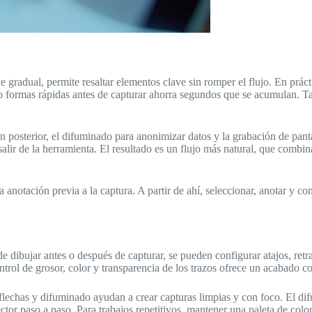
 gradual, permite resaltar elementos clave sin romper el flujo. En prác
os o formas rápidas antes de capturar ahorra segundos que se acumulan. 
 posterior, el difuminado para anonimizar datos y la grabación de pan
alir de la herramienta. El resultado es un flujo más natural, que combina
la anotación previa a la captura. A partir de ahí, seleccionar, anotar y 
e dibujar antes o después de capturar, se pueden configurar atajos, ret
rol de grosor, color y transparencia de los trazos ofrece un acabado con
s, flechas y difuminado ayudan a crear capturas limpias y con foco. El d
ector paso a paso. Para trabajos repetitivos, mantener una paleta de colo