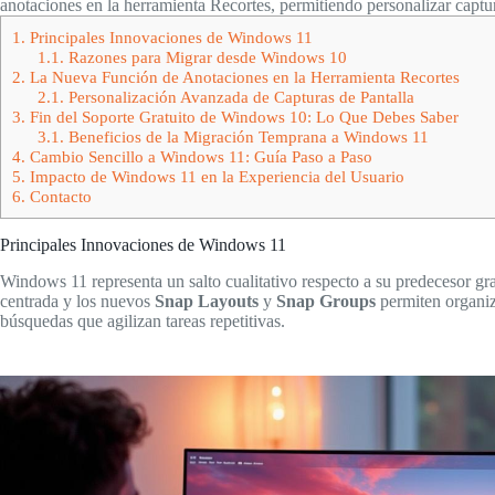
anotaciones en la herramienta Recortes, permitiendo personalizar captura
1.
Principales Innovaciones de Windows 11
1.1.
Razones para Migrar desde Windows 10
2.
La Nueva Función de Anotaciones en la Herramienta Recortes
2.1.
Personalización Avanzada de Capturas de Pantalla
3.
Fin del Soporte Gratuito de Windows 10: Lo Que Debes Saber
3.1.
Beneficios de la Migración Temprana a Windows 11
4.
Cambio Sencillo a Windows 11: Guía Paso a Paso
5.
Impacto de Windows 11 en la Experiencia del Usuario
6.
Contacto
Principales Innovaciones de Windows 11
Windows 11 representa un salto cualitativo respecto a su predecesor gra
centrada y los nuevos
Snap Layouts
y
Snap Groups
permiten organiz
búsquedas que agilizan tareas repetitivas.