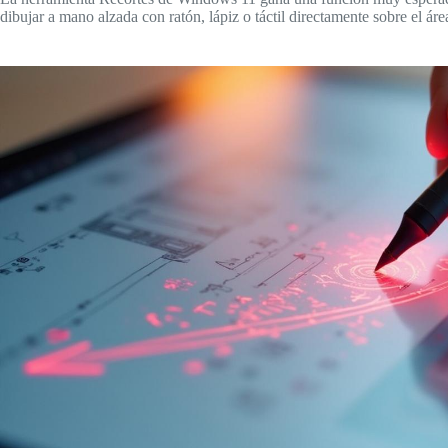
dibujar a mano alzada con ratón, lápiz o táctil directamente sobre el ár