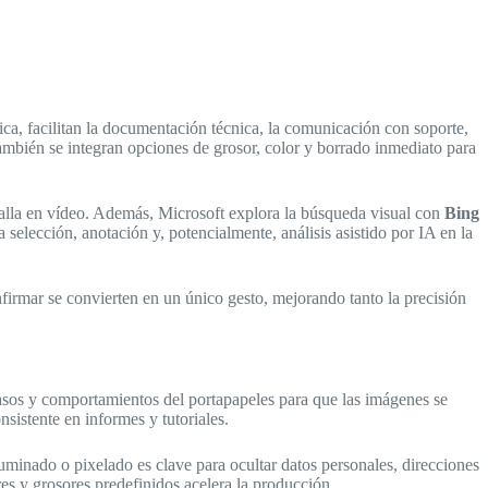
tica, facilitan la documentación técnica, la comunicación con soporte,
También se integran opciones de grosor, color y borrado inmediato para
talla en vídeo. Además, Microsoft explora la búsqueda visual con
Bing
 selección, anotación y, potencialmente, análisis asistido por IA en la
confirmar se convierten en un único gesto, mejorando tanto la precisión
rasos y comportamientos del portapapeles para que las imágenes se
sistente en informes y tutoriales.
ifuminado o pixelado es clave para ocultar datos personales, direcciones
res y grosores predefinidos acelera la producción.