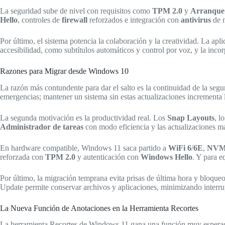
La seguridad sube de nivel con requisitos como
TPM 2.0
y
Arranque
Hello
, controles de
firewall
reforzados e integración con
antivirus
de n
Por último, el sistema potencia la colaboración y la creatividad. La ap
accesibilidad, como subtítulos automáticos y control por voz, y la inco
Razones para Migrar desde Windows 10
La razón más contundente para dar el salto es la continuidad de la segu
emergencias; mantener un sistema sin estas actualizaciones incrementa 
La segunda motivación es la productividad real. Los
Snap Layouts
, l
Administrador de tareas
con modo eficiencia y las actualizaciones m
En hardware compatible, Windows 11 saca partido a
WiFi 6
/
6E
,
NVM
reforzada con
TPM 2.0
y autenticación con
Windows Hello
. Y para e
Por último, la migración temprana evita prisas de última hora y bloqu
Update permite conservar archivos y aplicaciones, minimizando interru
La Nueva Función de Anotaciones en la Herramienta Recortes
La herramienta Recortes de Windows 11 gana una función muy esperada: l