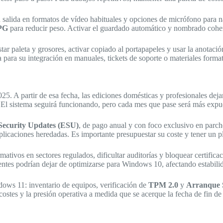
con salida en formatos de vídeo habituales y opciones de micrófono para
PG
para reducir peso. Activar el guardado automático y nombrado coher
tar paleta y grosores, activar copiado al portapapeles y usar la anotació
para su integración en manuales, tickets de soporte o materiales format
5. A partir de esa fecha, las ediciones domésticas y profesionales dejar
. El sistema seguirá funcionando, pero cada mes que pase será más expu
Security Updates (ESU)
, de pago anual y con foco exclusivo en parch
licaciones heredadas. Es importante presupuestar su coste y tener un pl
ivos en sectores regulados, dificultar auditorías y bloquear certifica
entes podrían dejar de optimizarse para Windows 10, afectando estabili
ows 11: inventario de equipos, verificación de
TPM 2.0
y
Arranque 
costes y la presión operativa a medida que se acerque la fecha de fin de