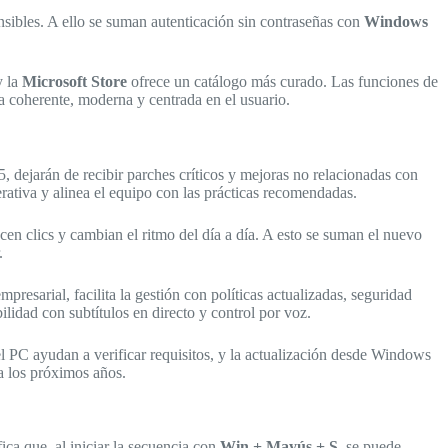
nsibles. A ello se suman autenticación sin contraseñas con
Windows
y la
Microsoft Store
ofrece un catálogo más curado. Las funciones de
ia coherente, moderna y centrada en el usuario.
, dejarán de recibir parches críticos y mejoras no relacionadas con
rativa y alinea el equipo con las prácticas recomendadas.
en clics y cambian el ritmo del día a día. A esto se suman el nuevo
.
empresarial, facilita la gestión con políticas actualizadas, seguridad
ilidad con subtítulos en directo y control por voz.
 PC ayudan a verificar requisitos, y la actualización desde Windows
a los próximos años.
ca que, al iniciar la secuencia con
Win + Mayús + S
, se puede