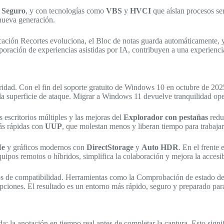
 Seguro
, y con tecnologías como
VBS
y
HVCI
que aíslan procesos se
ueva generación.
licación Recortes evoluciona, el Bloc de notas guarda automáticamente, 
rporación de experiencias asistidas por IA, contribuyen a una experienc
ridad. Con el fin del soporte gratuito de Windows 10 en octubre de 2025
la superficie de ataque. Migrar a Windows 11 devuelve tranquilidad ope
os escritorios múltiples y las mejoras del
Explorador con pestañas
reduc
ás rápidas con
UUP
, que molestan menos y liberan tiempo para trabajar
e
y gráficos modernos con
DirectStorage
y
Auto HDR
. En el frente 
quipos remotos o híbridos, simplifica la colaboración y mejora la accesib
eos de compatibilidad. Herramientas como la Comprobación de estado del
pciones. El resultado es un entorno más rápido, seguro y preparado par
a anotación en tiempo real antes de completar la captura. Esto signifi