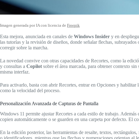
Imagen generada por IA con licencia de
Freepik
Esta mejora, anunciada en canales de
Windows Insider
y en despliegue
las tutorías y la revisión de diseños, donde señalar flechas, subrayad
corregir sobre la marcha.
La novedad convive con otras capacidades de Recortes, como la edición
y consultas a
Copilot
sobre el área marcada, para obtener contexto sin s
misma interfaz.
Para activarlo, basta con abrir Recortes, entrar en Opciones y habilitar 
como la velocidad del proceso.
Personalización Avanzada de Capturas de Pantalla
Windows 11 permite ajustar Recortes a cada estilo de trabajo. Además d
copien automáticamente o se guarden en una carpeta por defecto. El cont
En la edición posterior, las herramientas de resalte, textos, rectángulo
o identificadores, mientras que las flechas y numeraciones orientan al l