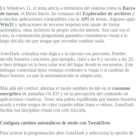
En Windows 11, el tema afecta a elementos del sistema como la
Barra
de tareas
, el Menú Inicio, las ventanas del
Explorador de archivos
y
a muchas aplicaciones compatibles con la
API
de temas. Algunas apps
Win32
y aplicaciones de terceros respetan este ajuste de forma
automática, otras incluyen su propio selector interno. Sea cual sea el
caso, la conmutación programada garantiza consistencia visual a lo
largo del día sin que tengas que recordar cambiar nada.
AutoDark centraliza esta lógica y la ejecuta con precisión. Puedes
decidir horarios concretos, por ejemplo, claro a las 8 y oscuro a las 20,
o bien delegar en la hora solar real del lugar donde te encuentras. Este
enfoque contextual tiene ventajas evidentes si viajas o si cambias de
huso horario, ya que la automatización se adapta sola.
Más allá del confort, alternar el modo también incide en el
consumo
energético
de pantallas OLED y en la percepción del contenido en
aplicaciones creativas. Tener una paleta equilibrada por tramos horarios
ayuda a evitar sesgos de color cuando editas fotos o vídeos. AutoDark
facilita esa disciplina visual con cero fricción.
Configura cambios automáticos de modo con TweakNow
Para activar la programación abre AutoDark y selecciona la opción de