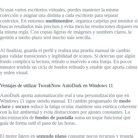
Si usas varios escritorios virtuales, puedes mantener la misma
colección o asignar una distinta a cada escritorio para separar
contextos. En entornos
multimonitor
, organiza carpetas por monitor si
buscas resultados más precisos y evita mezclar resoluciones dispares en
la misma regla. Con copias ligeras de imágenes y nombres claros, la
gestión a medio plazo será mucho más sencilla.
Al finalizar, guarda el perfil y realiza una prueba manual de cambio
para validar transiciones y legibilidad de iconos. Si detectas que algún
fondo complica la lectura, retíralo o muévelo a otra franja. En pocos
minutos tendrás un ciclo de fondos refinado y estable que aporta calma
y orden visual.
Ventajas de utilizar TweakNow AutoDark en Windows 11
AutoDark aporta automatización real a una personalización que en
Windows 11 sigue siendo manual. El cambio programado de
modo
claro
y
oscuro
reduce la fatiga ocular, mantiene una estética coherente
con la luz ambiental y evita distracciones por ajustes constantes. La
sincronización de
fondos de pantalla
suma un toque funcional que
guía de forma sutil el paso de las horas.
El motor ligero en
segundo plano
consume pocos recursos y respeta