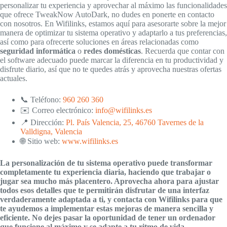
personalizar tu experiencia y aprovechar al máximo las funcionalidades
que ofrece TweakNow AutoDark, no dudes en ponerte en contacto
con nosotros. En Wifilinks, estamos aquí para asesorarte sobre la mejor
manera de optimizar tu sistema operativo y adaptarlo a tus preferencias,
así como para ofrecerte soluciones en áreas relacionadas como
seguridad informática
o
redes domésticas
. Recuerda que contar con
el software adecuado puede marcar la diferencia en tu productividad y
disfrute diario, así que no te quedes atrás y aprovecha nuestras ofertas
actuales.
📞 Teléfono:
960 260 360
✉️ Correo electrónico:
info@wifilinks.es
📍 Dirección:
Pl. País Valencia, 25, 46760 Tavernes de la
Valldigna, Valencia
🌐 Sitio web:
www.wifilinks.es
La personalización de tu sistema operativo puede transformar
completamente tu experiencia diaria, haciendo que trabajar o
jugar sea mucho más placentero. Aprovecha ahora para ajustar
todos esos detalles que te permitirán disfrutar de una interfaz
verdaderamente adaptada a ti, y contacta con Wifilinks para que
te ayudemos a implementar estas mejoras de manera sencilla y
eficiente. No dejes pasar la oportunidad de tener un ordenador
que funcione al máximo y se adapte a tu ritmo de vida.