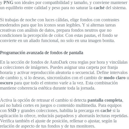
y
PNG
son ideales por compatibilidad y tamaño, y conviene mantener
un equilibrio entre calidad y peso para no saturar la
caché
del sistema.
Si trabajas de noche con luces cálidas, elige fondos con contrastes
moderados para que los iconos sean legibles. Y si alternas tareas
creativas con análisis de datos, prepara fondos neutros que no
condicionen la percepción de color. Con estas pautas, el fondo se
convierte en un aliado funcional, no solo en una imagen bonita.
Programación avanzada de fondos de pantalla
En la sección de fondos de AutoDark crea reglas por hora y vincúlalas
a colecciones de imágenes. Puedes asignar una carpeta por franja
horaria y activar reproducción aleatoria o secuencial. Define intervalos
de cambio y, si lo deseas, sincronízalos con el cambio de
modo claro
u
oscuro
para que todo el entorno varíe a la vez. Esta combinación
mantiene coherencia estética durante toda la jornada.
Activa la opción de retrasar el cambio si detecta
pantalla completa
,
así no habrá cortes en juegos o contenido multimedia. Para equipos
con
SSD
y grandes colecciones, habilita la precarga en
caché
si la
aplicación lo ofrece, reducirás parpadeos y ahorrarás lecturas repetidas.
Verifica también el ajuste de posición, rellenar o ajustar, según la
relación de aspecto de tus fondos y de tus monitores.