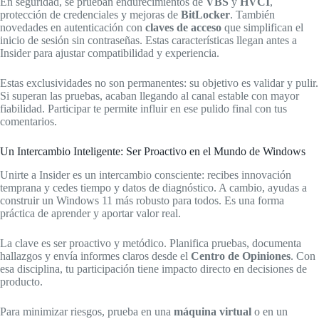
En seguridad, se prueban endurecimientos de
VBS
y
HVCI
,
protección de credenciales y mejoras de
BitLocker
. También
novedades en autenticación con
claves de acceso
que simplifican el
inicio de sesión sin contraseñas. Estas características llegan antes a
Insider para ajustar compatibilidad y experiencia.
Estas exclusividades no son permanentes: su objetivo es validar y pulir.
Si superan las pruebas, acaban llegando al canal estable con mayor
fiabilidad. Participar te permite influir en ese pulido final con tus
comentarios.
Un Intercambio Inteligente: Ser Proactivo en el Mundo de Windows
Unirte a Insider es un intercambio consciente: recibes innovación
temprana y cedes tiempo y datos de diagnóstico. A cambio, ayudas a
construir un Windows 11 más robusto para todos. Es una forma
práctica de aprender y aportar valor real.
La clave es ser proactivo y metódico. Planifica pruebas, documenta
hallazgos y envía informes claros desde el
Centro de Opiniones
. Con
esa disciplina, tu participación tiene impacto directo en decisiones de
producto.
Para minimizar riesgos, prueba en una
máquina virtual
o en un