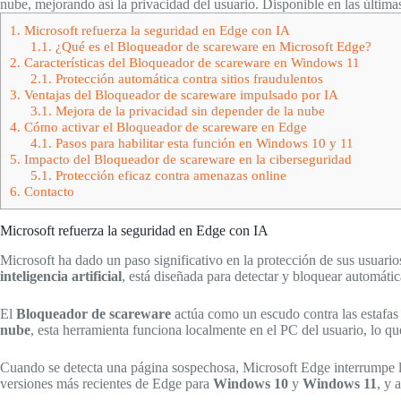
nube, mejorando así la privacidad del usuario. Disponible en las últi
1.
Microsoft refuerza la seguridad en Edge con IA
1.1.
¿Qué es el Bloqueador de scareware en Microsoft Edge?
2.
Características del Bloqueador de scareware en Windows 11
2.1.
Protección automática contra sitios fraudulentos
3.
Ventajas del Bloqueador de scareware impulsado por IA
3.1.
Mejora de la privacidad sin depender de la nube
4.
Cómo activar el Bloqueador de scareware en Edge
4.1.
Pasos para habilitar esta función en Windows 10 y 11
5.
Impacto del Bloqueador de scareware en la ciberseguridad
5.1.
Protección eficaz contra amenazas online
6.
Contacto
Microsoft refuerza la seguridad en Edge con IA
Microsoft ha dado un paso significativo en la protección de sus usuarios
inteligencia artificial
, está diseñada para detectar y bloquear automáti
El
Bloqueador de scareware
actúa como un escudo contra las estafas 
nube
, esta herramienta funciona localmente en el PC del usuario, lo qu
Cuando se detecta una página sospechosa, Microsoft Edge interrumpe la 
versiones más recientes de Edge para
Windows 10
y
Windows 11
, y 