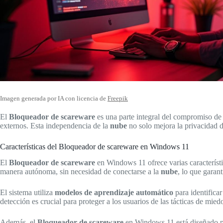
Imagen generada por IA con licencia de
Freepik
El
Bloqueador de scareware
es una parte integral del compromiso de 
externos. Esta independencia de la
nube
no solo mejora la privacidad d
Características del Bloqueador de scareware en Windows 11
El
Bloqueador de scareware
en Windows 11 ofrece varias característi
manera autónoma, sin necesidad de conectarse a la
nube
, lo que garan
El sistema utiliza
modelos de aprendizaje automático
para identifica
detección es crucial para proteger a los usuarios de las tácticas de mie
Además, el
Bloqueador de scareware
en Windows 11 está diseñado para