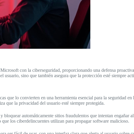
Microsoft con la ciberseguridad, proporcionando una defensa proactiva 
el usuario, sino que también asegura que la protección esté siempre acti
cas que lo convierten en una herramienta esencial para la seguridad en l
tiza que la privacidad del usuario esté siempre protegida.
r y bloquear automáticamente sitios fraudulentos que intentan engañar a
do que los ciberdelincuentes utilizan para propagar software malicioso.
 ser fácil de usar, con una interfaz clara que alerta al usuario sobre c