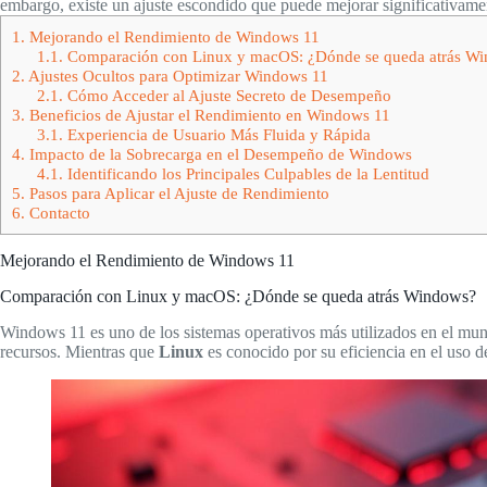
embargo, existe un ajuste escondido que puede mejorar significativam
1.
Mejorando el Rendimiento de Windows 11
1.1.
Comparación con Linux y macOS: ¿Dónde se queda atrás W
2.
Ajustes Ocultos para Optimizar Windows 11
2.1.
Cómo Acceder al Ajuste Secreto de Desempeño
3.
Beneficios de Ajustar el Rendimiento en Windows 11
3.1.
Experiencia de Usuario Más Fluida y Rápida
4.
Impacto de la Sobrecarga en el Desempeño de Windows
4.1.
Identificando los Principales Culpables de la Lentitud
5.
Pasos para Aplicar el Ajuste de Rendimiento
6.
Contacto
Mejorando el Rendimiento de Windows 11
Comparación con Linux y macOS: ¿Dónde se queda atrás Windows?
Windows 11 es uno de los sistemas operativos más utilizados en el mu
recursos. Mientras que
Linux
es conocido por su eficiencia en el uso 