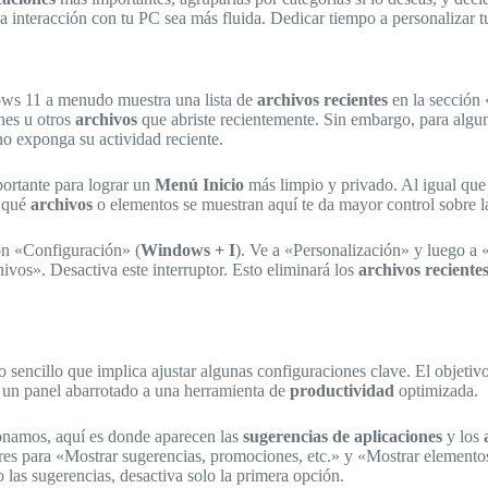
a interacción con tu PC sea más fluida. Dedicar tiempo a personalizar 
s 11 a menudo muestra una lista de
archivos recientes
en la sección
nes u otros
archivos
que abriste recientemente. Sin embargo, para algu
o exponga su actividad reciente.
ortante para lograr un
Menú Inicio
más limpio y privado. Al igual que
r qué
archivos
o elementos se muestran aquí te da mayor control sobre la
ión «Configuración» (
Windows + I
). Ve a «Personalización» y luego a 
ivos». Desactiva este interruptor. Esto eliminará los
archivos reciente
sencillo que implica ajustar algunas configuraciones clave. El objetivo
un panel abarrotado a una herramienta de
productividad
optimizada.
namos, aquí es donde aparecen las
sugerencias de aplicaciones
y los
ores para «Mostrar sugerencias, promociones, etc.» y «Mostrar element
 las sugerencias, desactiva solo la primera opción.