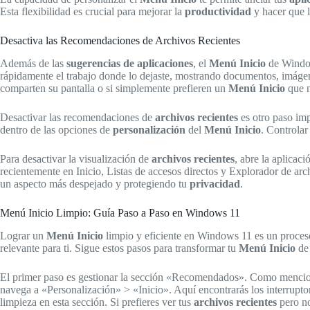
Esta flexibilidad es crucial para mejorar la
productividad
y hacer que l
Desactiva las Recomendaciones de Archivos Recientes
Además de las
sugerencias de aplicaciones
, el
Menú Inicio
de Window
rápidamente el trabajo donde lo dejaste, mostrando documentos, imáge
comparten su pantalla o si simplemente prefieren un
Menú Inicio
que n
Desactivar las recomendaciones de
archivos recientes
es otro paso imp
dentro de las opciones de
personalización
del
Menú Inicio
. Controla
Para desactivar la visualización de
archivos recientes
, abre la aplicac
recientemente en Inicio, Listas de accesos directos y Explorador de arch
un aspecto más despejado y protegiendo tu
privacidad
.
Menú Inicio Limpio: Guía Paso a Paso en Windows 11
Lograr un
Menú Inicio
limpio y eficiente en Windows 11 es un proceso 
relevante para ti. Sigue estos pasos para transformar tu
Menú Inicio
de 
El primer paso es gestionar la sección «Recomendados». Como mencio
navega a «Personalización» > «Inicio». Aquí encontrarás los interrupt
limpieza en esta sección. Si prefieres ver tus
archivos recientes
pero no