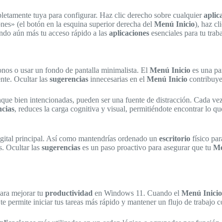
letamente tuya para configurar. Haz clic derecho sobre cualquier
aplic
ones» (el botón en la esquina superior derecha del
Menú Inicio
), haz cl
ando aún más tu acceso rápido a las
aplicaciones
esenciales para tu trab
nos o usar un fondo de pantalla minimalista. El
Menú Inicio
es una par
ente. Ocultar las
sugerencias
innecesarias en el
Menú Inicio
contribuye
nque bien intencionadas, pueden ser una fuente de distracción. Cada ve
ncias
, reduces la carga cognitiva y visual, permitiéndote encontrar lo 
igital principal. Así como mantendrías ordenado un
escritorio
físico par
s. Ocultar las
sugerencias
es un paso proactivo para asegurar que tu
Me
ara mejorar tu
productividad
en Windows 11. Cuando el
Menú Inicio
e permite iniciar tus tareas más rápido y mantener un flujo de trabajo c