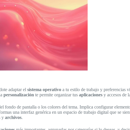
dote adaptar el
sistema operativo
a tu estilo de trabajo y preferencias v
la
personalización
te permite organizar tus
aplicaciones
y accesos de la
fondo de pantalla o los colores del tema. Implica configurar elementos 
formas una interfaz genérica en un espacio de trabajo digital que se sien
s
y
archivos
.
caciones
más importantes, agruparlas por categorías si lo deseas, y dec