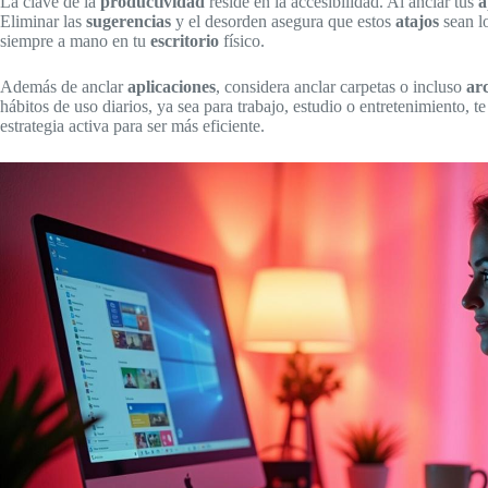
La clave de la
productividad
reside en la accesibilidad. Al anclar tus
a
Eliminar las
sugerencias
y el desorden asegura que estos
atajos
sean lo
siempre a mano en tu
escritorio
físico.
Además de anclar
aplicaciones
, considera anclar carpetas o incluso
ar
hábitos de uso diarios, ya sea para trabajo, estudio o entretenimiento, 
estrategia activa para ser más eficiente.