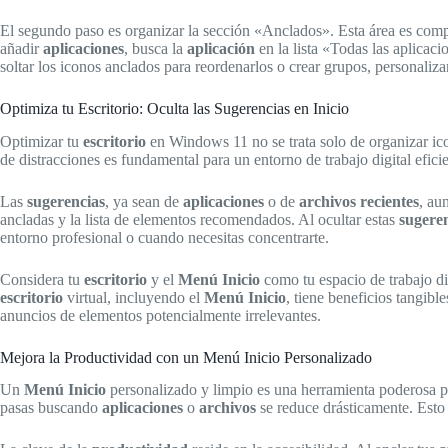
El segundo paso es organizar la sección «Anclados». Esta área es comp
añadir
aplicaciones
, busca la
aplicación
en la lista «Todas las aplicaci
soltar los iconos anclados para reordenarlos o crear grupos, personaliz
Optimiza tu Escritorio: Oculta las Sugerencias en Inicio
Optimizar tu
escritorio
en Windows 11 no se trata solo de organizar ico
de distracciones es fundamental para un entorno de trabajo digital efici
Las
sugerencias
, ya sean de
aplicaciones
o de
archivos recientes
, au
ancladas y la lista de elementos recomendados. Al ocultar estas
sugere
entorno profesional o cuando necesitas concentrarte.
Considera tu
escritorio
y el
Menú Inicio
como tu espacio de trabajo d
escritorio
virtual, incluyendo el
Menú Inicio
, tiene beneficios tangible
anuncios de elementos potencialmente irrelevantes.
Mejora la Productividad con un Menú Inicio Personalizado
Un
Menú Inicio
personalizado y limpio es una herramienta poderosa p
pasas buscando
aplicaciones
o
archivos
se reduce drásticamente. Esto t