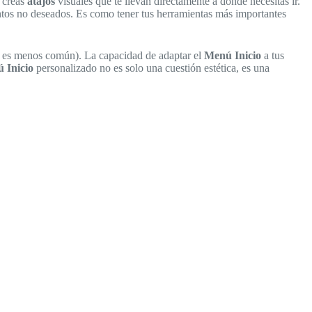
, creas
atajos
visuales que te llevan directamente a donde necesitas ir.
entos no deseados. Es como tener tus herramientas más importantes
o es menos común). La capacidad de adaptar el
Menú Inicio
a tus
 Inicio
personalizado no es solo una cuestión estética, es una