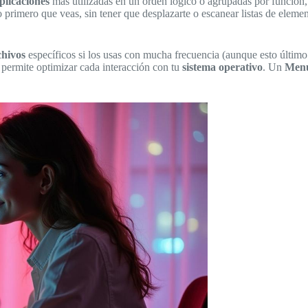
plicaciones
más utilizadas en un orden lógico o agrupadas por función
 primero que veas, sin tener que desplazarte o escanear listas de elem
chivos
específicos si los usas con mucha frecuencia (aunque esto últim
te permite optimizar cada interacción con tu
sistema operativo
. Un
Menú