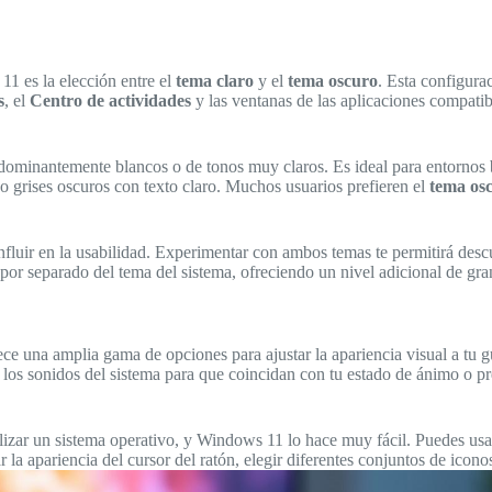
1 es la elección entre el
tema claro
y el
tema oscuro
. Esta configura
s
, el
Centro de actividades
y las ventanas de las aplicaciones compatibl
edominantemente blancos o de tonos muy claros. Es ideal para entornos b
 o grises oscuros con texto claro. Muchos usuarios prefieren el
tema os
fluir en la usabilidad. Experimentar con ambos temas te permitirá descub
r separado del tema del sistema, ofreciendo un nivel adicional de granu
ece una amplia gama de opciones para ajustar la apariencia visual a tu g
r los sonidos del sistema para que coincidan con tu estado de ánimo o pr
izar un sistema operativo, y Windows 11 lo hace muy fácil. Puedes usar
 la apariencia del cursor del ratón, elegir diferentes conjuntos de iconos