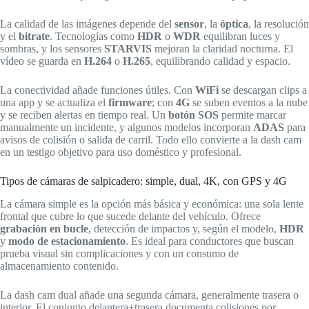
La calidad de las imágenes depende del
sensor
, la
óptica
, la resolución
y el
bitrate
. Tecnologías como
HDR
o
WDR
equilibran luces y
sombras, y los sensores
STARVIS
mejoran la claridad nocturna. El
vídeo se guarda en
H.264
o
H.265
, equilibrando calidad y espacio.
La conectividad añade funciones útiles. Con
WiFi
se descargan clips a
una app y se actualiza el
firmware
; con
4G
se suben eventos a la nube
y se reciben alertas en tiempo real. Un
botón SOS
permite marcar
manualmente un incidente, y algunos modelos incorporan
ADAS
para
avisos de colisión o salida de carril. Todo ello convierte a la dash cam
en un testigo objetivo para uso doméstico y profesional.
Tipos de cámaras de salpicadero: simple, dual, 4K, con GPS y 4G
La cámara simple es la opción más básica y económica: una sola lente
frontal que cubre lo que sucede delante del vehículo. Ofrece
grabación en bucle
, detección de impactos y, según el modelo,
HDR
y
modo de estacionamiento
. Es ideal para conductores que buscan
prueba visual sin complicaciones y con un consumo de
almacenamiento contenido.
La dash cam dual añade una segunda cámara, generalmente trasera o
interior. El conjunto delantera+trasera documenta colisiones por