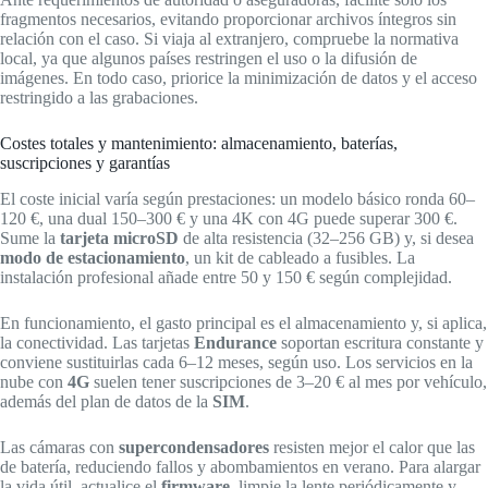
fragmentos necesarios, evitando proporcionar archivos íntegros sin
relación con el caso. Si viaja al extranjero, compruebe la normativa
local, ya que algunos países restringen el uso o la difusión de
imágenes. En todo caso, priorice la minimización de datos y el acceso
restringido a las grabaciones.
Costes totales y mantenimiento: almacenamiento, baterías,
suscripciones y garantías
El coste inicial varía según prestaciones: un modelo básico ronda 60–
120 €, una dual 150–300 € y una 4K con 4G puede superar 300 €.
Sume la
tarjeta microSD
de alta resistencia (32–256 GB) y, si desea
modo de estacionamiento
, un kit de cableado a fusibles. La
instalación profesional añade entre 50 y 150 € según complejidad.
En funcionamiento, el gasto principal es el almacenamiento y, si aplica,
la conectividad. Las tarjetas
Endurance
soportan escritura constante y
conviene sustituirlas cada 6–12 meses, según uso. Los servicios en la
nube con
4G
suelen tener suscripciones de 3–20 € al mes por vehículo,
además del plan de datos de la
SIM
.
Las cámaras con
supercondensadores
resisten mejor el calor que las
de batería, reduciendo fallos y abombamientos en verano. Para alargar
la vida útil, actualice el
firmware
, limpie la lente periódicamente y