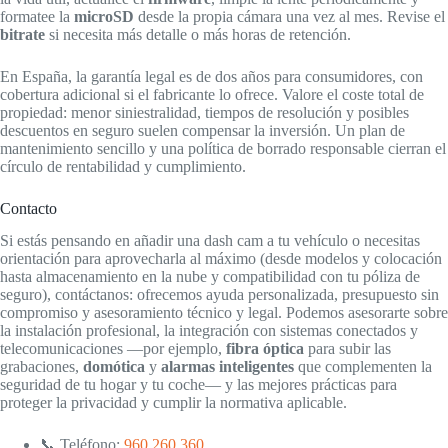
formatee la
microSD
desde la propia cámara una vez al mes. Revise el
bitrate
si necesita más detalle o más horas de retención.
En España, la garantía legal es de dos años para consumidores, con
cobertura adicional si el fabricante lo ofrece. Valore el coste total de
propiedad: menor siniestralidad, tiempos de resolución y posibles
descuentos en seguro suelen compensar la inversión. Un plan de
mantenimiento sencillo y una política de borrado responsable cierran el
círculo de rentabilidad y cumplimiento.
Contacto
Si estás pensando en añadir una dash cam a tu vehículo o necesitas
orientación para aprovecharla al máximo (desde modelos y colocación
hasta almacenamiento en la nube y compatibilidad con tu póliza de
seguro), contáctanos: ofrecemos ayuda personalizada, presupuesto sin
compromiso y asesoramiento técnico y legal. Podemos asesorarte sobre
la instalación profesional, la integración con sistemas conectados y
telecomunicaciones —por ejemplo,
fibra óptica
para subir las
grabaciones,
domótica
y
alarmas inteligentes
que complementen la
seguridad de tu hogar y tu coche— y las mejores prácticas para
proteger la privacidad y cumplir la normativa aplicable.
📞 Teléfono:
960 260 360