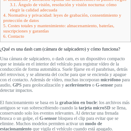
3.1.
Ángulo de visión, resolución y visión nocturna: cómo
elegir la calidad adecuada
4.
Normativa y privacidad: leyes de grabación, consentimiento y
protección de datos
5.
Costes totales y mantenimiento: almacenamiento, baterías,
suscripciones y garantías
6.
Contacto
¿Qué es una dash cam (cámara de salpicadero) y cómo funciona?
Una cámara de salpicadero, o dash cam, es un dispositivo compacto
que se instala en el interior del vehículo para registrar vídeo de la
conducción de forma automática. Suele fijarse en el parabrisas, detrás
del retrovisor, y se alimenta del coche para que se encienda y apague
con el contacto. Además de vídeo, muchas incorporan
micrófono
para
audio,
GPS
para geolocalización y
acelerómetro
o
G-sensor
para
detectar impactos.
El funcionamiento se basa en la
grabación en bucle
: los archivos más
antiguos se van sobrescribiendo cuando la
tarjeta microSD
se llena,
conservando solo los eventos relevantes. Al detectar una frenada
brusca o un golpe, el
G-sensor
bloquea el clip para evitar que se
elimine. Muchos modelos permiten activar un
modo de
estacionamiento
que vigila el vehículo cuando está apagado.