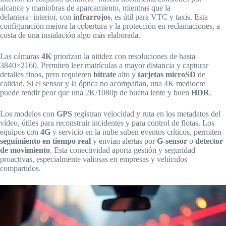
alcance y maniobras de aparcamiento, mientras que la
delantera+interior, con
infrarrojos
, es útil para VTC y taxis. Esta
configuración mejora la cobertura y la protección en reclamaciones, a
costa de una instalación algo más elaborada.
Las cámaras
4K
priorizan la nitidez con resoluciones de hasta
3840×2160. Permiten leer matrículas a mayor distancia y capturar
detalles finos, pero requieren
bitrate
alto y
tarjetas microSD
de
calidad. Si el sensor y la óptica no acompañan, una 4K mediocre
puede rendir peor que una 2K/1080p de buena lente y buen
HDR
.
Los modelos con
GPS
registran velocidad y ruta en los metadatos del
vídeo, útiles para reconstruir incidentes y para control de flotas. Los
equipos con
4G
y servicio en la nube suben eventos críticos, permiten
seguimiento en tiempo real
y envían alertas por
G-sensor
o
detector
de movimiento
. Esta conectividad aporta gestión y seguridad
proactivas, especialmente valiosas en empresas y vehículos
compartidos.