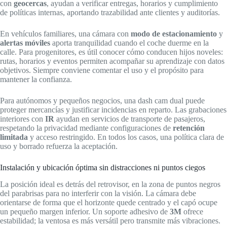
con
geocercas
, ayudan a verificar entregas, horarios y cumplimiento
de políticas internas, aportando trazabilidad ante clientes y auditorías.
En vehículos familiares, una cámara con
modo de estacionamiento
y
alertas móviles
aporta tranquilidad cuando el coche duerme en la
calle. Para progenitores, es útil conocer cómo conducen hijos noveles:
rutas, horarios y eventos permiten acompañar su aprendizaje con datos
objetivos. Siempre conviene comentar el uso y el propósito para
mantener la confianza.
Para autónomos y pequeños negocios, una dash cam dual puede
proteger mercancías y justificar incidencias en reparto. Las grabaciones
interiores con
IR
ayudan en servicios de transporte de pasajeros,
respetando la privacidad mediante configuraciones de
retención
limitada
y acceso restringido. En todos los casos, una política clara de
uso y borrado refuerza la aceptación.
Instalación y ubicación óptima sin distracciones ni puntos ciegos
La posición ideal es detrás del retrovisor, en la zona de puntos negros
del parabrisas para no interferir con la visión. La cámara debe
orientarse de forma que el horizonte quede centrado y el capó ocupe
un pequeño margen inferior. Un soporte adhesivo de
3M
ofrece
estabilidad; la ventosa es más versátil pero transmite más vibraciones.