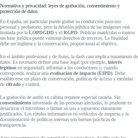
Normativa y privacidad: leyes de grabación, consentimiento y
protección de datos
En España, un particular puede grabar su conducción para uso
personal y probatorio, pero la difusión pública de las imágenes está
limitada por la
LOPDGDD
y el
RGPD
. Publicar matrículas o rostros
sin base jurídica puede vulnerar derechos de terceros. La finalidad
debe ser legítima y la conservación, proporcional al objetivo.
En el ámbito profesional y de flotas, la dash cam implica tratamiento de
datos. Es necesario definir una base legal (por ejemplo,
interés
legítimo
en seguridad), informar a los conductores y, cuando
corresponda, realizar una
evaluación de impacto (EIPD)
. Debe
establecerse un plazo de conservación, políticas de acceso y medidas
de
cifrado
y control.
La grabación de audio en cabina requiere especial cautela. Sin
consentimiento
informado de las personas afectadas, lo prudente es
desactivar el micrófono o limitar su uso a supuestos claramente
justificados. Los rótulos informativos en vehículos de empresa y la
documentación de políticas internas son buenas prácticas de
transparencia.
Ante requerimientos de autoridad o aseguradoras, facilite solo los