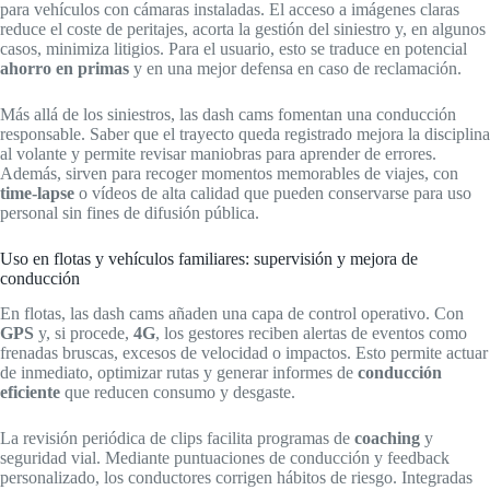
para vehículos con cámaras instaladas. El acceso a imágenes claras
reduce el coste de peritajes, acorta la gestión del siniestro y, en algunos
casos, minimiza litigios. Para el usuario, esto se traduce en potencial
ahorro en primas
y en una mejor defensa en caso de reclamación.
Más allá de los siniestros, las dash cams fomentan una conducción
responsable. Saber que el trayecto queda registrado mejora la disciplina
al volante y permite revisar maniobras para aprender de errores.
Además, sirven para recoger momentos memorables de viajes, con
time-lapse
o vídeos de alta calidad que pueden conservarse para uso
personal sin fines de difusión pública.
Uso en flotas y vehículos familiares: supervisión y mejora de
conducción
En flotas, las dash cams añaden una capa de control operativo. Con
GPS
y, si procede,
4G
, los gestores reciben alertas de eventos como
frenadas bruscas, excesos de velocidad o impactos. Esto permite actuar
de inmediato, optimizar rutas y generar informes de
conducción
eficiente
que reducen consumo y desgaste.
La revisión periódica de clips facilita programas de
coaching
y
seguridad vial. Mediante puntuaciones de conducción y feedback
personalizado, los conductores corrigen hábitos de riesgo. Integradas