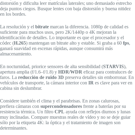
distorsión y dificulta leer matrículas laterales; uno demasiado estrecho
deja puntos ciegos. Busque lentes con baja distorsión y buena nitidez
en los bordes.
La resolución y el
bitrate
marcan la diferencia. 1080p de calidad es
suficiente para muchos usos, pero 2K/1440p o 4K mejoran la
identificación de detalles. Lo importante es que el procesador y el
códec (
H.265
) mantengan un bitrate alto y estable. Si graba a 60
fps
,
ganará suavidad en escenas rápidas, aunque consumirá más
almacenamiento.
En nocturnidad, priorice sensores de alta sensibilidad (
STARVIS
),
apertura amplia (f/1.6–f/1.8) y
HDR/WDR
eficaz para contraluces de
faros. La
reducción de ruido 3D
preserva detalles sin emborronar. En
vehículos de transporte, la cámara interior con
IR
es clave para ver en
cabina sin deslumbrar.
Considere también el clima y el parabrisas. En zonas calurosas,
prefiera cámaras con
supercondensadores
frente a baterías por su
resistencia térmica. Un filtro
CPL
ayuda con reflejos diurnos y lunas
muy inclinadas. Compare muestras reales de vídeo y no se deje guiar
sólo por la etiqueta 4K: la óptica y el tratamiento de imagen son
determinantes.