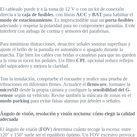
El cableado puede ir a la toma de 12 V o con un kit de conexión
directa a la
caja de fusibles
, con líneas
ACC
y
BAT
para habilitar el
modo de estacionamiento
. Es imprescindible usar un
porta-fusibles
adecuado y respetar la polaridad para no comprometer garantías. Evite
interferir con airbags de cortina y sensores del parabrisas.
Para minimizar distracciones, desactive señales sonoras superfluas y
ajuste el brillo de la pantalla en automático o apagado durante la
marcha. Fije bien los cables con bridas o canaletas para que no queden
a la vista ni rocen los pedales. Un filtro
CPL
opcional reduce reflejos
del salpicadero y mejora la claridad.
Tras la instalación, compruebe el encuadre y realice una prueba de
vibraciones en diferentes firmes. Actualice el
firmware
, formatee la
microSD
desde la propia cámara y configure la
sensibilidad del G-
sensor
según su vehículo. Revise también la máscara de zonas en el
modo parking
para evitar falsas alarmas por árboles o señales.
Ángulo de visión, resolución y visión nocturna: cómo elegir la calidad
adecuada
El ángulo de visión (
FOV
) determina cuánto recoge la escena: entre
120° y 150° suele ser el equilibrio óptimo. Un FOV excesivo provoca