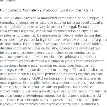
incidentes.
Cumplimiento Normativo y Protección Legal con Dash Cams
El uso de
dash cams
en la
movilidad compartida
no solo mejora la
seguridad y reduce costes, sino que también juega un papel crucial en
el
cumplimiento normativo
y la
protección legal
. En un entorno
cada vez más regulado, contar con documentación objetiva de los
eventos es fundamental. La grabación de vídeo y audio de una
dash
cam
constituye
evidencia legal
sólida e irrefutable en una amplia gama
de situaciones. Esto incluye investigaciones de accidentes de tráfico,
disputas sobre infracciones de tránsito, incidentes de seguridad que
involucran a pasajeros o terceros, e incluso casos criminales. La
evidencia puede ser utilizada en tribunales, arbitrajes o procesos
administrativos para defender a la empresa y a sus conductores contra
acusaciones falsas o para respaldar reclamaciones legítimas. Sin
embargo, es vital operar dentro del marco legal. El uso de
dash cams
debe cumplir con las leyes de
privacidad de datos
vigentes en cada
jurisdicción, como el
GDPR
en Europa o regulaciones similares en
otras regiones. Esto implica informar a conductores y pasajeros sobre
la presencia de las cámaras, establecer políticas claras sobre el
almacenamiento y acceso a los datos, y, en algunos casos, implementar
medidas como el desenfoque automático de rostros o matrículas. Al
adherirse a estas normativas, las empresas no solo evitan sanciones
legales, sino que también construyen confianza con sus usuarios y