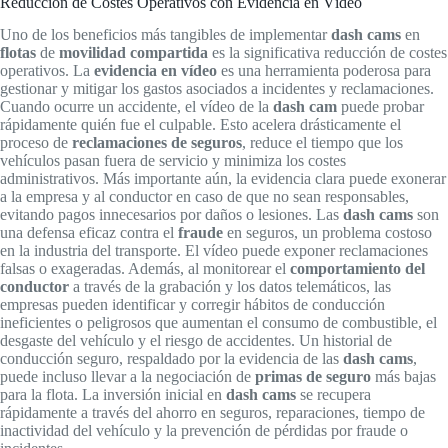
Reducción de Costes Operativos con Evidencia en Vídeo
Uno de los beneficios más tangibles de implementar
dash cams
en
flotas
de
movilidad compartida
es la significativa reducción de costes
operativos. La
evidencia en vídeo
es una herramienta poderosa para
gestionar y mitigar los gastos asociados a incidentes y reclamaciones.
Cuando ocurre un accidente, el vídeo de la
dash cam
puede probar
rápidamente quién fue el culpable. Esto acelera drásticamente el
proceso de
reclamaciones de seguros
, reduce el tiempo que los
vehículos pasan fuera de servicio y minimiza los costes
administrativos. Más importante aún, la evidencia clara puede exonerar
a la empresa y al conductor en caso de que no sean responsables,
evitando pagos innecesarios por daños o lesiones. Las
dash cams
son
una defensa eficaz contra el
fraude
en seguros, un problema costoso
en la industria del transporte. El vídeo puede exponer reclamaciones
falsas o exageradas. Además, al monitorear el
comportamiento del
conductor
a través de la grabación y los datos telemáticos, las
empresas pueden identificar y corregir hábitos de conducción
ineficientes o peligrosos que aumentan el consumo de combustible, el
desgaste del vehículo y el riesgo de accidentes. Un historial de
conducción seguro, respaldado por la evidencia de las
dash cams
,
puede incluso llevar a la negociación de
primas de seguro
más bajas
para la flota. La inversión inicial en
dash cams
se recupera
rápidamente a través del ahorro en seguros, reparaciones, tiempo de
inactividad del vehículo y la prevención de pérdidas por fraude o