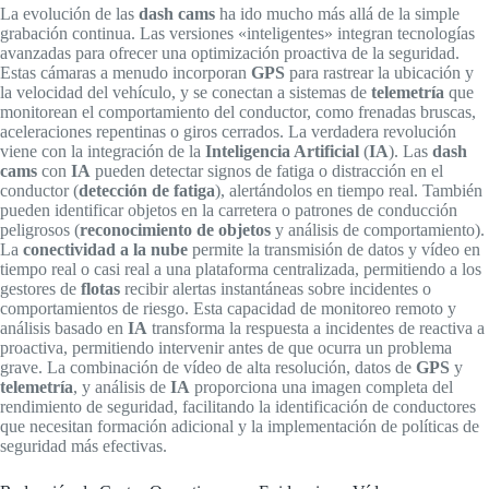
La evolución de las
dash cams
ha ido mucho más allá de la simple
grabación continua. Las versiones «inteligentes» integran tecnologías
avanzadas para ofrecer una optimización proactiva de la seguridad.
Estas cámaras a menudo incorporan
GPS
para rastrear la ubicación y
la velocidad del vehículo, y se conectan a sistemas de
telemetría
que
monitorean el comportamiento del conductor, como frenadas bruscas,
aceleraciones repentinas o giros cerrados. La verdadera revolución
viene con la integración de la
Inteligencia Artificial
(
IA
). Las
dash
cams
con
IA
pueden detectar signos de fatiga o distracción en el
conductor (
detección de fatiga
), alertándolos en tiempo real. También
pueden identificar objetos en la carretera o patrones de conducción
peligrosos (
reconocimiento de objetos
y análisis de comportamiento).
La
conectividad a la nube
permite la transmisión de datos y vídeo en
tiempo real o casi real a una plataforma centralizada, permitiendo a los
gestores de
flotas
recibir alertas instantáneas sobre incidentes o
comportamientos de riesgo. Esta capacidad de monitoreo remoto y
análisis basado en
IA
transforma la respuesta a incidentes de reactiva a
proactiva, permitiendo intervenir antes de que ocurra un problema
grave. La combinación de vídeo de alta resolución, datos de
GPS
y
telemetría
, y análisis de
IA
proporciona una imagen completa del
rendimiento de seguridad, facilitando la identificación de conductores
que necesitan formación adicional y la implementación de políticas de
seguridad más efectivas.