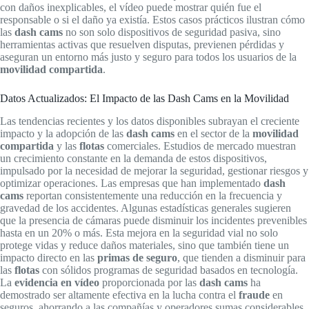
con daños inexplicables, el vídeo puede mostrar quién fue el
responsable o si el daño ya existía. Estos casos prácticos ilustran cómo
las
dash cams
no son solo dispositivos de seguridad pasiva, sino
herramientas activas que resuelven disputas, previenen pérdidas y
aseguran un entorno más justo y seguro para todos los usuarios de la
movilidad compartida
.
Datos Actualizados: El Impacto de las Dash Cams en la Movilidad
Las tendencias recientes y los datos disponibles subrayan el creciente
impacto y la adopción de las
dash cams
en el sector de la
movilidad
compartida
y las
flotas
comerciales. Estudios de mercado muestran
un crecimiento constante en la demanda de estos dispositivos,
impulsado por la necesidad de mejorar la seguridad, gestionar riesgos y
optimizar operaciones. Las empresas que han implementado
dash
cams
reportan consistentemente una reducción en la frecuencia y
gravedad de los accidentes. Algunas estadísticas generales sugieren
que la presencia de cámaras puede disminuir los incidentes prevenibles
hasta en un 20% o más. Esta mejora en la seguridad vial no solo
protege vidas y reduce daños materiales, sino que también tiene un
impacto directo en las
primas de seguro
, que tienden a disminuir para
las
flotas
con sólidos programas de seguridad basados en tecnología.
La
evidencia en vídeo
proporcionada por las
dash cams
ha
demostrado ser altamente efectiva en la lucha contra el
fraude
en
seguros, ahorrando a las compañías y operadores sumas considerables