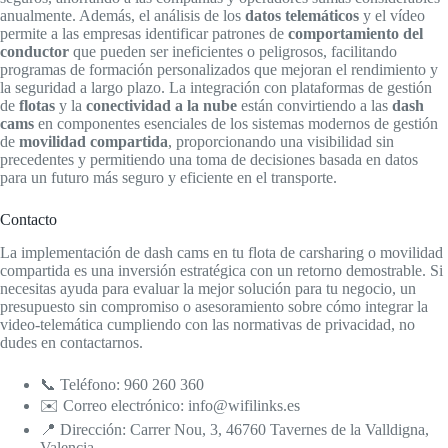
anualmente. Además, el análisis de los
datos telemáticos
y el vídeo
permite a las empresas identificar patrones de
comportamiento del
conductor
que pueden ser ineficientes o peligrosos, facilitando
programas de formación personalizados que mejoran el rendimiento y
la seguridad a largo plazo. La integración con plataformas de gestión
de
flotas
y la
conectividad a la nube
están convirtiendo a las
dash
cams
en componentes esenciales de los sistemas modernos de gestión
de
movilidad compartida
, proporcionando una visibilidad sin
precedentes y permitiendo una toma de decisiones basada en datos
para un futuro más seguro y eficiente en el transporte.
Contacto
La implementación de dash cams en tu flota de carsharing o movilidad
compartida es una inversión estratégica con un retorno demostrable. Si
necesitas ayuda para evaluar la mejor solución para tu negocio, un
presupuesto sin compromiso o asesoramiento sobre cómo integrar la
video-telemática cumpliendo con las normativas de privacidad, no
dudes en contactarnos.
📞 Teléfono: 960 260 360
✉️ Correo electrónico: info@wifilinks.es
📍 Dirección: Carrer Nou, 3, 46760 Tavernes de la Valldigna,
Valencia