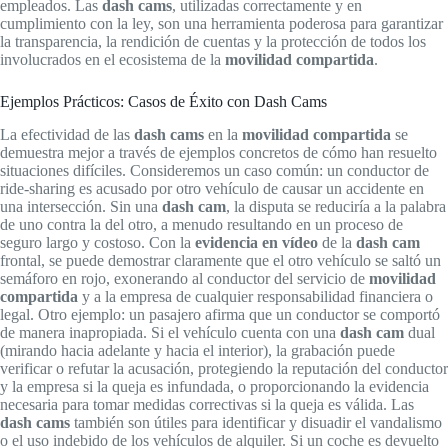
empleados. Las
dash cams
, utilizadas correctamente y en
cumplimiento con la ley, son una herramienta poderosa para garantizar
la transparencia, la rendición de cuentas y la protección de todos los
involucrados en el ecosistema de la
movilidad compartida
.
Ejemplos Prácticos: Casos de Éxito con Dash Cams
La efectividad de las
dash cams
en la
movilidad compartida
se
demuestra mejor a través de ejemplos concretos de cómo han resuelto
situaciones difíciles. Consideremos un caso común: un conductor de
ride-sharing es acusado por otro vehículo de causar un accidente en
una intersección. Sin una
dash cam
, la disputa se reduciría a la palabra
de uno contra la del otro, a menudo resultando en un proceso de
seguro largo y costoso. Con la
evidencia en vídeo
de la
dash cam
frontal, se puede demostrar claramente que el otro vehículo se saltó un
semáforo en rojo, exonerando al conductor del servicio de
movilidad
compartida
y a la empresa de cualquier responsabilidad financiera o
legal. Otro ejemplo: un pasajero afirma que un conductor se comportó
de manera inapropiada. Si el vehículo cuenta con una
dash cam
dual
(mirando hacia adelante y hacia el interior), la grabación puede
verificar o refutar la acusación, protegiendo la reputación del conductor
y la empresa si la queja es infundada, o proporcionando la evidencia
necesaria para tomar medidas correctivas si la queja es válida. Las
dash cams
también son útiles para identificar y disuadir el vandalismo
o el uso indebido de los vehículos de alquiler. Si un coche es devuelto