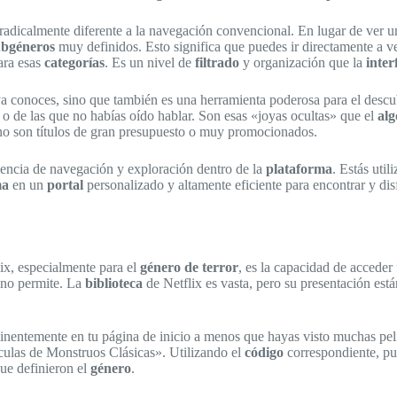
radicalmente diferente a la navegación convencional. En lugar de ver u
ubgéneros
muy definidos. Esto significa que puedes ir directamente a v
ra esas
categorías
. Es un nivel de
filtrado
y organización que la
inter
e ya conoces, sino que también es una herramienta poderosa para el desc
o de las que no habías oído hablar. Son esas «joyas ocultas» que el
alg
 no son títulos de gran presupuesto o muy promocionados.
riencia de navegación y exploración dentro de la
plataforma
. Estás uti
ma
en un
portal
personalizado y altamente eficiente para encontrar y dis
ix, especialmente para el
género de terror
, es la capacidad de acceder
 no permite. La
biblioteca
de Netflix es vasta, pero su presentación est
inentemente en tu página de inicio a menos que hayas visto muchas pel
ulas de Monstruos Clásicas». Utilizando el
código
correspondiente, pue
que definieron el
género
.