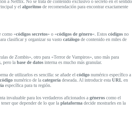
ón a Netflix. No se trata de contenido exclusivo o secreto en el sentido
incipal y el
algoritmo
de recomendación para encontrar exactamente
te como «
códigos secretos
» o «
códigos de género
«. Estos
códigos
no
ara clasificar y organizar su vasto
catálogo
de contenido en miles de
culas de Zombis», otro para «Terror de Vampiros», uno más para
, pero la
base de datos
interna es mucho más granular.
ma de utilizarlos es sencilla: se añade el
código
numérico específico a
código
numérico de la
categoría
deseada. Al introducir esta
URL
en
ía
específica para tu región.
a invaluable para los verdaderos aficionados a
géneros
como el
n tener que depender de lo que la
plataforma
decide mostrarles en la