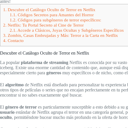
antes!
1.
Descubre el Catálogo Oculto de Terror en Netflix
1.1.
Códigos Secretos para Amantes del Horror
1.2.
Códigos para subgéneros de terror específicos:
2.
Netflix: Tu Portal Secreto al Cine de Terror
2.1.
Accede a Clásicos, Joyas Ocultas y Subgéneros Específicos
3.
Zombis, Casas Embrujadas y Más: Terror a la Carta en Netflix
4.
Contacto
Descubre el Catálogo Oculto de Terror en Netflix
La popular
plataforma de streaming
Netflix es conocida por su vast
iceberg. Existe una enorme cantidad de contenido que, aunque está di
especialmente cierto para
géneros
muy específicos o de nicho, como e
El
algoritmo
de Netflix está diseñado para personalizar tu experiencia 
otros tipos de películas o series que no encajan perfectamente en tu per
encontrar si no sabes exactamente qué buscar.
El
género de terror
es particularmente susceptible a esto debido a su 
usuario
estándar de Netflix agrupa el terror en una categoría general, p
oculto
, permitiéndote bucear mucho más profundo en la oferta de horro