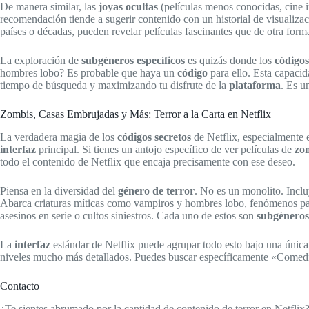
De manera similar, las
joyas ocultas
(películas menos conocidas, cine 
recomendación tiende a sugerir contenido con un historial de visualiz
países o décadas, pueden revelar películas fascinantes que de otra for
La exploración de
subgéneros específicos
es quizás donde los
códigos
hombres lobo? Es probable que haya un
código
para ello. Esta capaci
tiempo de búsqueda y maximizando tu disfrute de la
plataforma
. Es u
Zombis, Casas Embrujadas y Más: Terror a la Carta en Netflix
La verdadera magia de los
códigos secretos
de Netflix, especialmente 
interfaz
principal. Si tienes un antojo específico de ver películas de
zo
todo el contenido de Netflix que encaja precisamente con ese deseo.
Piensa en la diversidad del
género de terror
. No es un monolito. Inclu
Abarca criaturas míticas como vampiros y hombres lobo, fenómenos pa
asesinos en serie o cultos siniestros. Cada uno de estos son
subgéneros
La
interfaz
estándar de Netflix puede agrupar todo esto bajo una única 
niveles mucho más detallados. Puedes buscar específicamente «Comedi
Contacto
¿Te sientes abrumado por la cantidad de contenido de terror en Netflix