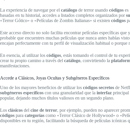
La experiencia de navegar por el
catálogo
de terror usando
códigos
es 
basadas en tu historial, accedes a listados completos organizados por
s
«Terror Gótico» o «Películas de Zombis Italianas» si existen
códigos
pa
Este acceso directo no solo facilita encontrar películas específicas qu
probable que encuentres muchas películas que nunca antes habías visto 
encajan perfectamente con tu perfil de visualización habitual o porque
En esencia, al utilizar los
códigos
, estás tomando el control de tu expe
crear tu propio camino a través del
catálogo
, convirtiendo la
platafor
manifestaciones.
Accede a Clásicos, Joyas Ocultas y Subgéneros Específicos
Uno de los mayores beneficios de utilizar los
códigos secretos
de Netfl
subgéneros específicos
con una granularidad que la
interfaz
principal
popular, dejando muchos títulos valiosos en un segundo plano.
Los
clásicos
del
cine de terror
, por ejemplo, pueden no aparecer prom
códigos
para
categorías
como «Terror Clásico de Hollywood» o «Pelíc
disponibles en tu región, facilitando la búsqueda de películas icónicas 