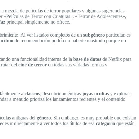
na mezcla de películas de terror populares y algunas sugerencias
er «Películas de Terror con Criaturas», «Terror de Adolescentes»,
faz
principal simplemente no ofrece.
ubrimiento. Al ver listados completos de un
subgénero
particular, es
oritmo
de recomendación podría no haberte mostrado porque no
lizando una funcionalidad interna de la
base de datos
de Netflix para
frutar del
cine de terror
en todas sus variadas formas y
 fácilmente a
clásicos
, descubrir auténticas
joyas ocultas
y explorar
ándar a menudo prioriza los lanzamientos recientes y el contenido
ículas antiguas del
género
. Sin embargo, es muy probable que existan
des ir directamente a ver todos los títulos de esa
categoría
que están