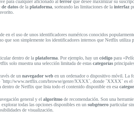
ave para cualquier aficionado al
terror
que desee maximizar su suscripci
 de datos
de la
plataforma
, sorteando las limitaciones de la
interfaz
pr
avorito.
side en el uso de unos identificadores numéricos conocidos popularmen
no que son simplemente los identificadores internos que Netflix utiliza p
icular dentro de la
plataforma
. Por ejemplo, hay un
código
para «Pelí
flix solo muestra una selección limitada de estas
categorías
principales
través de un
navegador web
en un ordenador o dispositivo móvil. La for
 `http://www.netflix.com/browse/genre/XXXX`, donde `XXXX` es el
a dentro de Netflix que lista todo el contenido disponible en esa
categor
 navegación general y el
algoritmo
de recomendación. Son una herramient
 explorar todas las opciones disponibles en un
subgénero
particular si
ibilidades de visualización.