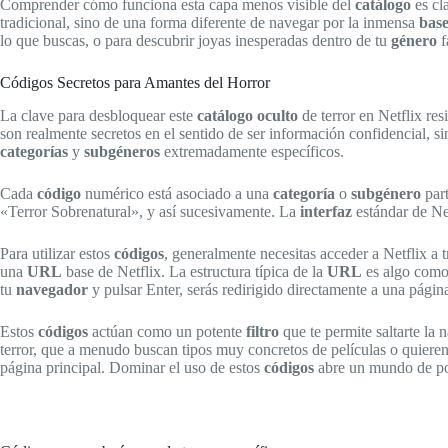
Comprender cómo funciona esta capa menos visible del
catálogo
es cl
tradicional, sino de una forma diferente de navegar por la inmensa
base
lo que buscas, o para descubrir joyas inesperadas dentro de tu
género
f
Códigos Secretos para Amantes del Horror
La clave para desbloquear este
catálogo oculto
de terror en Netflix re
son realmente secretos en el sentido de ser información confidencial, si
categorías
y
subgéneros
extremadamente específicos.
Cada
código
numérico está asociado a una
categoría
o
subgénero
part
«Terror Sobrenatural», y así sucesivamente. La
interfaz
estándar de Net
Para utilizar estos
códigos
, generalmente necesitas acceder a Netflix a 
una
URL
base de Netflix. La estructura típica de la
URL
es algo como
tu
navegador
y pulsar Enter, serás redirigido directamente a una págin
Estos
códigos
actúan como un potente
filtro
que te permite saltarte la
terror, que a menudo buscan tipos muy concretos de películas o quieren
página principal. Dominar el uso de estos
códigos
abre un mundo de pos