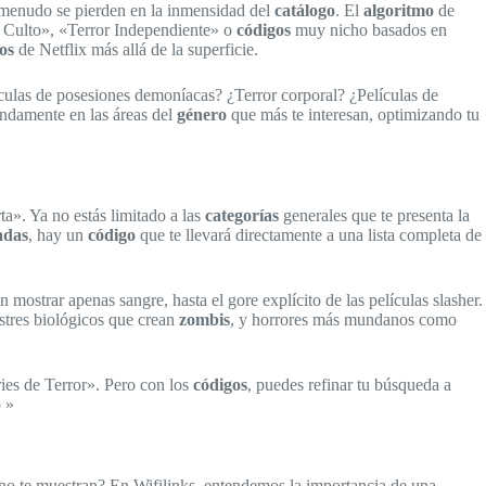
 menudo se pierden en la inmensidad del
catálogo
. El
algoritmo
de
 Culto», «Terror Independiente» o
códigos
muy nicho basados en
os
de Netflix más allá de la superficie.
lículas de posesiones demoníacas? ¿Terror corporal? ¿Películas de
undamente en las áreas del
género
que más te interesan, optimizando tu
ta». Ya no estás limitado a las
categorías
generales que te presenta la
adas
, hay un
código
que te llevará directamente a una lista completa de
 mostrar apenas sangre, hasta el gore explícito de las películas slasher.
tres biológicos que crean
zombis
, y horrores más mundanos como
ries de Terror». Pero con los
códigos
, puedes refinar tu búsqueda a
 »
s no te muestran? En Wifilinks, entendemos la importancia de una