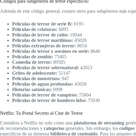
Códigos para subgéneros de terror específicos:
Además de este código general, existen otros para subgéneros más espe
Películas de terror de serie B:
8195
Películas de criaturas:
6895
Películas de terror de culto:
10944
Películas de terror marítimas:
45028
Películas extranjeras de terror:
8654
Películas de terror y asesinos en serie:
8646
Películas de zombis:
75405
Comedia de terror:
89585
Películas de terror sobrenatural:
42023
Gritos de adolescente:
52147
Películas de monstruos:
947
Películas de aguas profundas:
45028
Historias satánicas:
6998
Películas de terror de vampiros:
75804
Películas de terror de hombres lobo:
75930
Netflix: Tu Portal Secreto al Cine de Terror
Considera a Netflix no solo como una
plataforma de streaming
genér
de recomendaciones y
categorías
generales. Sin embargo, los
códigos 
específicos de su inmensa
biblioteca de contenido
. Para los amantes 