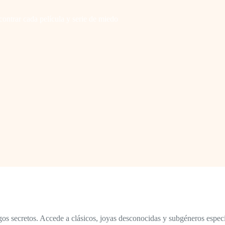
contrar cada película y serie de miedo
gos secretos. Accede a clásicos, joyas desconocidas y subgéneros espe