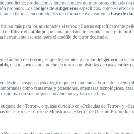
independiente, producciones internacionales no muy promocionadas) a
ación probado. Los
códigos
de
subgéneros
específicos, como «Terror de
ma nunca habrías encontrado. Es una forma de excavar en la
base de dat
brillan más para los aficionados al terror. ¿Buscas específicamente pe
dad de
filtrar
el
catálogo
con tanta precisión te permite sumergirte prof
na herramienta esencial para el cinéfilo de terror dedicado.
en el ámbito del
terror
, es que te permiten disfrutar del
género
«a la car
mbis
, o si te apetece una noche de terror con historias de
casas embruj
ye desde el suspense psicológico que te mantiene al borde del asiento sin
ranormales como fantasmas y posesiones, amenazas tecnológicas, desas
distintos, con sus propias convenciones y bases de fans.
etiqueta de «Terror», o quizás dividirlo en «Películas de Terror» y «Se
as de Terror», «Terror de Monstruos», «Terror de Océano Profundo» o
? ¿Necesitas ayuda para encontrar esas joyas ocultas que los algoritmo