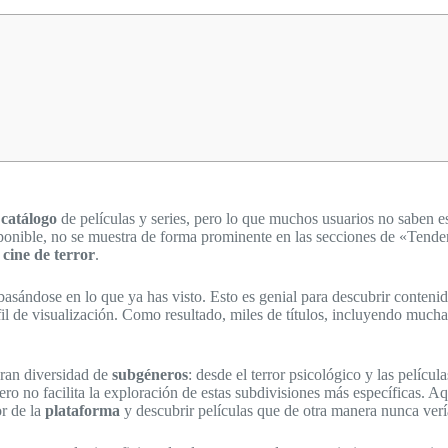
o
catálogo
de películas y series, pero lo que muchos usuarios no saben e
sponible, no se muestra de forma prominente en las secciones de «Ten
l
cine de terror
.
basándose en lo que ya has visto. Esto es genial para descubrir contenido
fil de visualización. Como resultado, miles de títulos, incluyendo muchas
gran diversidad de
subgéneros
: desde el terror psicológico y las películ
ero no facilita la exploración de estas subdivisiones más específicas. A
r de la
plataforma
y descubrir películas que de otra manera nunca verí