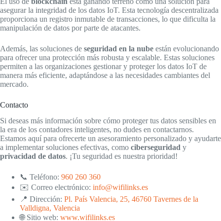
El uso de
blockchain
está ganando terreno como una solución para
asegurar la integridad de los datos IoT. Esta tecnología descentralizada
proporciona un registro inmutable de transacciones, lo que dificulta la
manipulación de datos por parte de atacantes.
Además, las soluciones de
seguridad en la nube
están evolucionando
para ofrecer una protección más robusta y escalable. Estas soluciones
permiten a las organizaciones gestionar y proteger los datos IoT de
manera más eficiente, adaptándose a las necesidades cambiantes del
mercado.
Contacto
Si deseas más información sobre cómo proteger tus datos sensibles en
la era de los contadores inteligentes, no dudes en contactarnos.
Estamos aquí para ofrecerte un asesoramiento personalizado y ayudarte
a implementar soluciones efectivas, como
ciberseguridad
y
privacidad de datos
. ¡Tu seguridad es nuestra prioridad!
📞 Teléfono:
960 260 360
✉️ Correo electrónico:
info@wifilinks.es
📍 Dirección:
Pl. País Valencia, 25, 46760 Tavernes de la
Valldigna, Valencia
🌐 Sitio web:
www.wifilinks.es