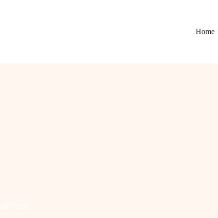
Home
ash Cams