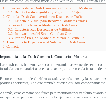
Descubre cómo los nuevos modelos de Wifilinks, Street Guardian One y
1.
Importancia de las Dash Cams en la Conducción Moderna
1.1.
Beneficios de Seguridad y Registro de Viajes
2.
Cómo las Dash Cams Ayudan en Disputas de Tráfico
2.1.
Evidencia Visual para Resolver Conflictos Viales
3.
Explorando los Nuevos Modelos de Dash Cams
3.1.
Características Destacadas de Wifilinks
3.2.
Innovaciones del Street Guardian One
3.3.
Por qué Elegir el Modelo Mini para tu Vehículo
4.
Transforma tu Experiencia al Volante con Dash Cams
5.
Contacto
Importancia de las Dash Cams en la Conducción Moderna
Las
dash cams
han emergido como herramientas esenciales en la conduc
instaladas en el parabrisas o el salpicadero, capturan cada instante del
En un contexto donde el tráfico es cada vez más denso y las situaciones
posibles accidentes, sino que también pueden disuadir comportamientos
Además, estas cámaras son útiles para monitorizar el vehículo cuando e
indispensable para cualquier conductor que busque mejorar su seguridad